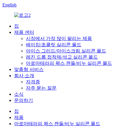
English
집
제품 센터
시장에서 가장 많이 팔리는 제품
베이킹/초콜릿 실리콘 몰드
아이스 그리드/아이스크림 실리콘 몰드
레진 드롭 접착제/석고 실리콘 몰드
아로마테라피 왁스 캔들/비누 실리콘 몰드
맞춤형 서비스
회사 소개
자격증
자주 묻는 질문
소식
문의하기
집
제품
아로마테라피 왁스 캔들/비누 실리콘 몰드