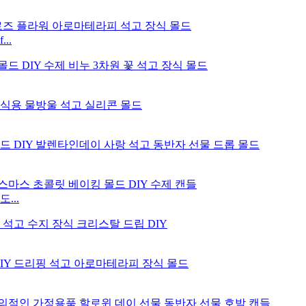
..
...