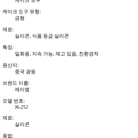
케이크 도구
케이크 도구 유형:
금형
재료:
실리콘, 식품 등급 실리콘
특징:
일회용, 지속 가능, 재고 있음, 친환경적
원산지:
중국 광둥
브랜드 이름:
제이엠
모델 번호:
J6-252
재료:
실리콘
용법: