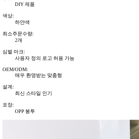
DIY 제품
색상:
하얀색
최소주문수량:
2개
심벌 마크:
사용자 정의 로고 허용 가능
OEM/ODM:
매우 환영받는 맞춤형
설계:
최신 스타일 인기
포장:
OPP 봉투